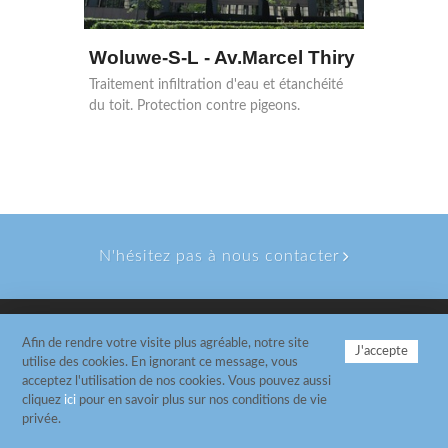
Woluwe-S-L - Av.Marcel Thiry
Traitement infiltration d'eau et étanchéité
du toit. Protection contre pigeons.
N'hésitez pas à nous contacter
Afin de rendre votre visite plus agréable, notre site
J'accepte
Copyrights © 2026 Bird Consult Tous droits réservés
utilise des cookies. En ignorant ce message, vous
| Tel. +32 65 35 51 55 |
Website by Glucône
acceptez l'utilisation de nos cookies. Vous pouvez aussi
Charte vie privée
-
Politique Cookies
-
Disclaimer
cliquez
ici
pour en savoir plus sur nos conditions de vie
privée.