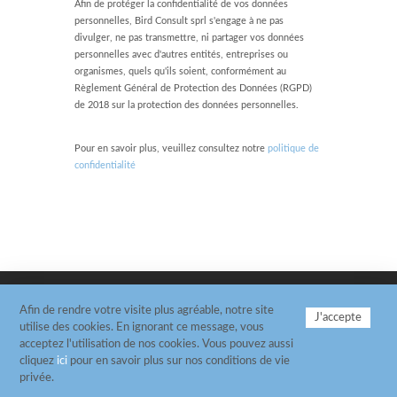
Afin de protéger la confidentialité de vos données
personnelles, Bird Consult sprl s'engage à ne pas
divulger, ne pas transmettre, ni partager vos données
personnelles avec d'autres entités, entreprises ou
organismes, quels qu'ils soient, conformément au
Règlement Général de Protection des Données (RGPD)
de 2018 sur la protection des données personnelles.
Pour en savoir plus, veuillez consultez notre
politique de
confidentialité
Afin de rendre votre visite plus agréable, notre site
J'accepte
Copyrights © 2026 Bird Consult Tous droits réservés
utilise des cookies. En ignorant ce message, vous
| Tel. +32 65 35 51 55 |
Website by Glucône
acceptez l'utilisation de nos cookies. Vous pouvez aussi
Charte vie privée
-
Politique Cookies
-
Disclaimer
cliquez
ici
pour en savoir plus sur nos conditions de vie
privée.