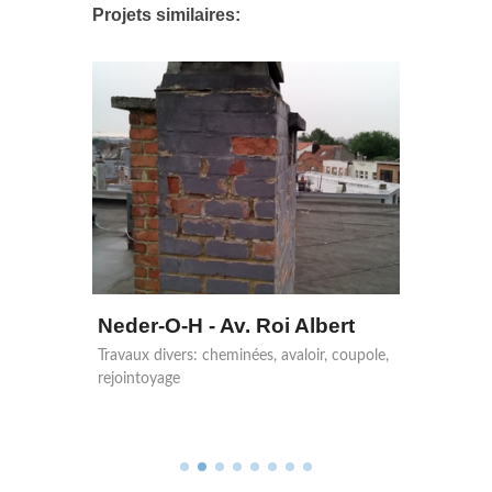
Projets similaires:
at 38
Neder-O-H - Av. Roi Albert
Evere
Travaux divers: cheminées, avaloir, coupole,
Réfect
rejointoyage